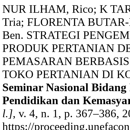
NUR ILHAM, Rico; K TAR
Tria; FLORENTA BUTAR-
Ben. STRATEGI PENG
PRODUK PERTANIAN D
PEMASARAN BERBASIS
TOKO PERTANIAN DI K
Seminar Nasional Bidang
Pendidikan dan Kemasy
l.]
, v. 4, n. 1, p. 367–386,
https://proceeding.unefaco