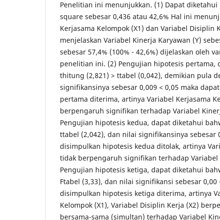
Penelitian ini menunjukkan. (1) Dapat diketahui
square sebesar 0,436 atau 42,6% Hal ini menunj
Kerjasama Kelompok (X1) dan Variabel Disiplin K
menjelaskan Variabel Kinerja Karyawan (Y) sebe
sebesar 57,4% (100% - 42,6%) dijelaskan oleh var
penelitian ini. (2) Pengujian hipotesis pertama
thitung (2,821) > ttabel (0,042), demikian pula d
signifikansinya sebesar 0,009 < 0,05 maka dapat
pertama diterima, artinya Variabel Kerjasama K
berpengaruh signifikan terhadap Variabel Kinerj
Pengujian hipotesis kedua, dapat diketahui bahw
ttabel (2,042), dan nilai signifikansinya sebesar
disimpulkan hipotesis kedua ditolak, artinya Vari
tidak berpengaruh signifikan terhadap Variabel 
Pengujian hipotesis ketiga, dapat diketahui bah
Ftabel (3,33), dan nilai signifikansi sebesar 0,0
disimpulkan hipotesis ketiga diterima, artinya 
Kelompok (X1), Variabel Disiplin Kerja (X2) berp
bersama-sama (simultan) terhadap Variabel Kin