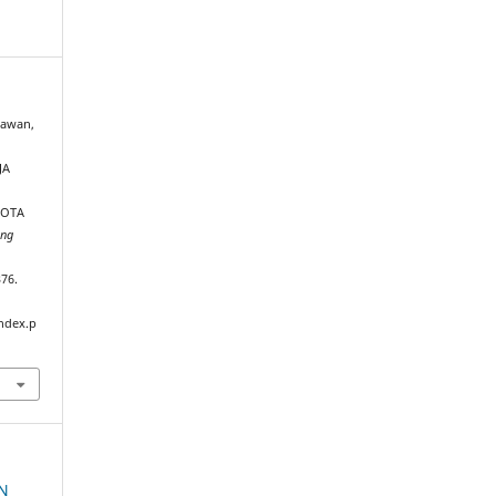
tiawan,
JA
KOTA
ang
376.
ndex.p
AN