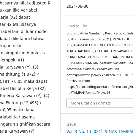
 besarnya nilai adjusted R
2021-06-30
ukkan jika Variabel
erja (X2) dapat
sar 42,6%, sisanya
How to Cite
iabel lain di luar model
Lubis, J., Aulia Nanda, F., Karo Karo, R., Se
, dapat diketahui bahwa
B., & Purnama Sari, D. (2021). PENGARUH
engan nilai
KERJASAMA KELOMPOK DAN DISIPLIN KER
TERHADAP KINERJA SELURUH PEGAWAI DI
 disimpulkan hipotesis
SEKRETARIAT KOMISI PEMILIHAN UMUM 
elompok (X1)
PEMATANG SIANTAR.
Seminar Nasional Bid
a Karyawan (Y). (3)
Kesehatan, Ekonomi, Pendidikan Dan
a thitung (1,372) <
Kemasyarakatan (SINAS TAMPAN)
,
3
(1), 361–
 0,181 > 0,05 maka dapat
Retrieved from
https://proceeding.unefaconference.org/i
abel Disiplin Kerja (X2)
hp/TAMPAN/article/view/161
Kinerja Karyawan (Y). (4)
wa Fhitung (12,495) >
More Citation Formats
0 < 0,05 maka dapat
Variabel Kerjasama
engaruh signifikan secara
Issue
erja Karyawan (Y)
Vol. 3 No. 1 (2021): SINAS TAMP