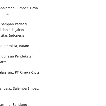
Manajemen Sumber. Daya
halia.
n Sampah Padat &
i dan kebijakan
sitas Indonesia.
. Iteraksa, Batam.
Indonesia Pendekatan
karta
lajaran.: PT Rineka Cipta
anusia.: Salemba Empat.
Learning. Bandung