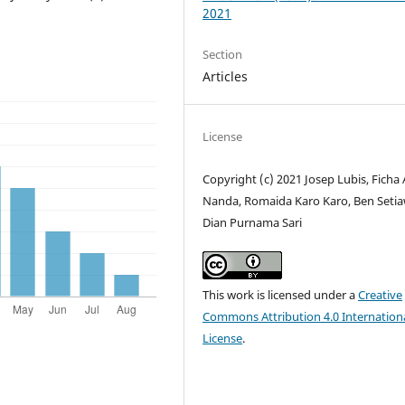
2021
Section
Articles
License
Copyright (c) 2021 Josep Lubis, Ficha 
Nanda, Romaida Karo Karo, Ben Seti
Dian Purnama Sari
This work is licensed under a
Creative
Commons Attribution 4.0 Internation
License
.