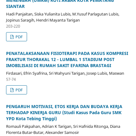
MENENGAH (UMKM) ROTI AKBAR KOTA PEMATANG
SIANTAR
Hadi Panjaitan, Siska Yulianita Lubis, M.Yusuf Parlagutan Lubis,
Jopinus Saragih, Hendri Mayanta Tarigan
203-220
PDF
PENATALAKSANAAN FISIOTERAPI PADA KASUS KOMPRESI
FRAKTUR THORAKAL 12 - LUMBAL 1 STADIUM POST
IMOBILISASI DI RUMAH SAKIT EFARINA BRASTAGI
Firdasari, Efrin Syafrina, Sri Wahyuni Tarigan, Josep Lubis, Maswan
57-74
PDF
PENGARUH MOTIVASI, ETOS KERJA DAN BUDAYA KERJA
TERHADAP KINERJA GURU (Studi Kasus Pada Guru SMK
YPD Kota Tebing Tinggi)
Romauli Pakpahan, Adrian K Tarigan, Sri Hafnida Ritonga, Diana
Florenta Butar-Butar, Alexander Samosir