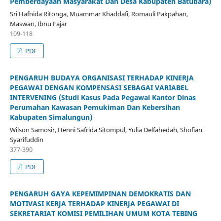
Pemberdayaan Masyarakat Dan Desa Kabupaten Batubara)
Sri Hafnida Ritonga, Muammar Khaddafi, Romauli Pakpahan,
Maswan, Ibnu Fajar
109-118
PDF
PENGARUH BUDAYA ORGANISASI TERHADAP KINERJA
PEGAWAI DENGAN KOMPENSASI SEBAGAI VARIABEL
INTERVENING (Studi Kasus Pada Pegawai Kantor Dinas
Perumahan Kawasan Pemukiman Dan Kebersihan
Kabupaten Simalungun)
Wilson Samosir, Henni Safrida Sitompul, Yulia Delfahedah, Shofian
Syarifuddin
377-390
PDF
PENGARUH GAYA KEPEMIMPINAN DEMOKRATIS DAN
MOTIVASI KERJA TERHADAP KINERJA PEGAWAI DI
SEKRETARIAT KOMISI PEMILIHAN UMUM KOTA TEBING