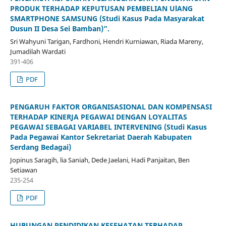
PRODUK TERHADAP KEPUTUSAN PEMBELIAN UlANG
SMARTPHONE SAMSUNG (Studi Kasus Pada Masyarakat
Dusun II Desa Sei Bamban)”.
Sri Wahyuni Tarigan, Fardhoni, Hendri Kurniawan, Riada Mareny,
Jumadilah Wardati
391-406
PDF
PENGARUH FAKTOR ORGANISASIONAL DAN KOMPENSASI
TERHADAP KINERJA PEGAWAI DENGAN LOYALITAS
PEGAWAI SEBAGAI VARIABEL INTERVENING (Studi Kasus
Pada Pegawai Kantor Sekretariat Daerah Kabupaten
Serdang Bedagai)
Jopinus Saragih, lia Saniah, Dede Jaelani, Hadi Panjaitan, Ben
Setiawan
235-254
PDF
HUBUNGAN PENDIDIKAN KESEHATAN TERHADAP